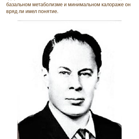
базальном метаболизме и минимальном калораже он
вряд ли имел понятие.