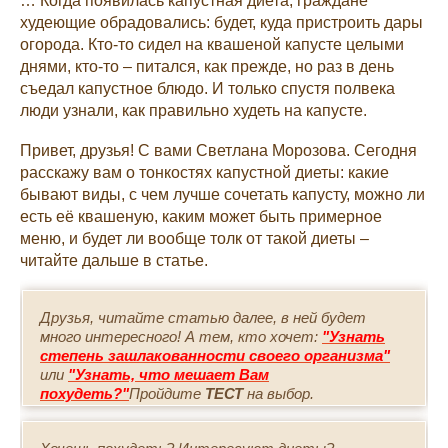
… Когда появилась капустная диета, граждане
худеющие обрадовались: будет, куда пристроить дары
огорода. Кто-то сидел на квашеной капусте целыми
днями, кто-то – питался, как прежде, но раз в день
съедал капустное блюдо. И только спустя полвека
люди узнали, как правильно худеть на капусте.
Привет, друзья! С вами Светлана Морозова. Сегодня
расскажу вам о тонкостях капустной диеты: какие
бывают виды, с чем лучше сочетать капусту, можно ли
есть её квашеную, каким может быть примерное
меню, и будет ли вообще толк от такой диеты –
читайте дальше в статье.
Друзья, читайте статью далее, в ней будет
много интересного! А тем, кто хочет:
"Узнать
степень зашлакованности своего организма"
или
"Узнать, что мешает Вам
похудеть?"
Пройдите
ТЕСТ
на выбор.