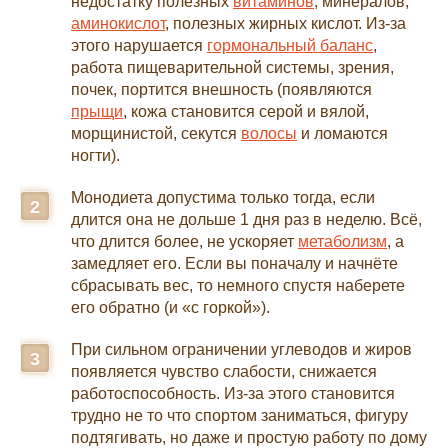
недостатку полезных
витаминов
, минералов,
аминокислот
, полезных жирных кислот. Из-за
этого нарушается
гормональный баланс
,
работа пищеварительной системы, зрения,
почек, портится внешность (появляются
прыщи
, кожа становится серой и вялой,
морщинистой, секутся
волосы
и ломаются
ногти).
Монодиета допустима только тогда, если
длится она не дольше 1 дня раз в неделю. Всё,
что длится более, не ускоряет
метаболизм
, а
замедляет его. Если вы поначалу и начнёте
сбрасывать вес, то немного спустя наберете
его обратно (и «с горкой»).
При сильном ограничении углеводов и жиров
появляется чувство слабости, снижается
работоспособность. Из-за этого становится
трудно не то что спортом заниматься, фигуру
подтягивать, но даже и простую работу по дому