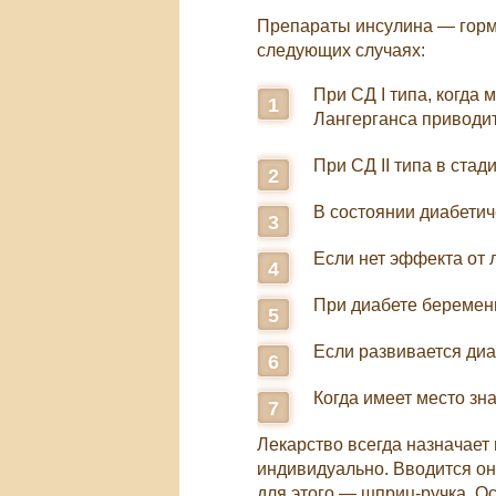
Препараты инсулина — горм
следующих случаях:
При СД I типа, когда 
Лангерганса приводит
При СД II типа в ста
В состоянии диабетич
Если нет эффекта от 
При диабете беремен
Если развивается ди
Когда имеет место зн
Лекарство всегда назначает
индивидуально. Вводится о
для этого — шприц-ручка. Ос