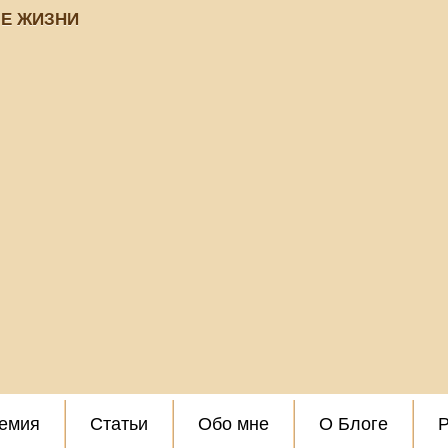
ЗЕ ЖИЗНИ
емия
Статьи
Обо мне
О Блоге
Р