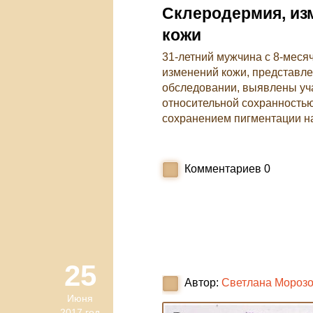
Склеродермия, из
кожи
31-летний мужчина с 8-мес
изменений кожи, представле
обследовании, выявлены уча
относительной сохранность
сохранением пигментации на
Комментариев
0
25
Автор:
Светлана Мороз
Июня
2017 год