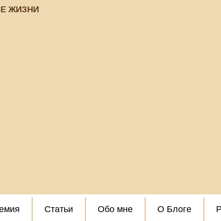
ЗЕ ЖИЗНИ
емия
Статьи
Обо мне
О Блоге
Р